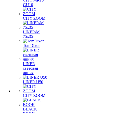
CITY MR16
GU10
CITY ZOOM
LINER/M
75х35
TomDixon
LINER
световая
линия
LINER U50
CITY ZOOM
BLACK