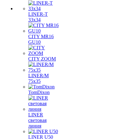
LINER-T
33x34
CITY MR16
GU10
CITY ZOOM
LINER/M
75х35
TomDixon
LINER
световая
линия
LINER U50