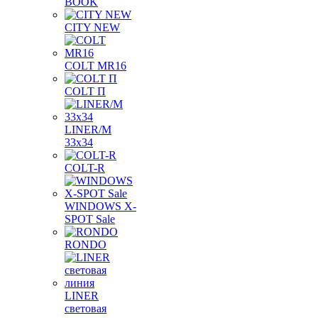
BOOK
CITY NEW
COLT MR16
COLT П
LINER/М
33х34
COLT-R
WINDOWS X-
SPOT Sale
RONDO
LINER
световая