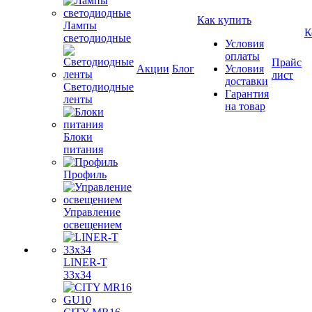
Как купить
Лампы
К
светодиодные
Условия
оплаты
Прайс
Акции
Блог
Условия
лист
доставки
Светодиодные
Гарантия
ленты
на товар
Блоки
питания
Профиль
Управление
освещением
LINER-T
33x34