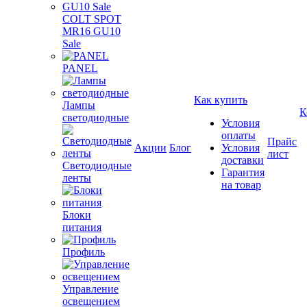
COLT SPOT
MR16 GU10
Sale
PANEL
Как купить
Лампы
К
светодиодные
Условия
оплаты
Прайс
Акции
Блог
Условия
лист
доставки
Светодиодные
Гарантия
ленты
на товар
Блоки
питания
Профиль
Управление
освещением