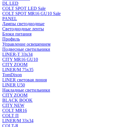
DL LED
COLT SPOT LED Sale
COLT SPOT MR16 GU10 Sale
PANEL
Лампы светодиодные
Светодиодные ленты
Блоки питания
Профиль
Управление освещением
Подвесные светильники
LINER-T 33x34
CITY MR16 GU10
CITY ZOOM
LINER/M 75х35
TomDixon
LINER световая линия
LINER U50
Накладные светильники
CITY ZOOM
BLACK BOOK
CITY NEW
COLT MR16
COLT П
LINER/М 33х34
COLT-R