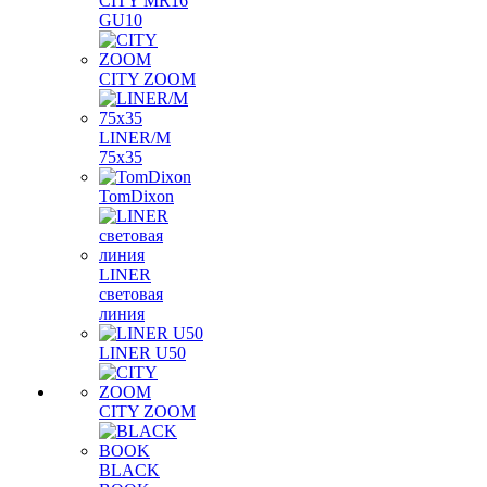
CITY MR16
GU10
CITY ZOOM
LINER/M
75х35
TomDixon
LINER
световая
линия
LINER U50
CITY ZOOM
BLACK