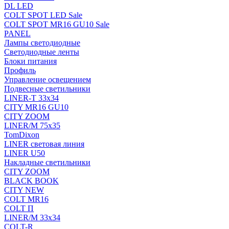
DL LED
COLT SPOT LED Sale
COLT SPOT MR16 GU10 Sale
PANEL
Лампы светодиодные
Светодиодные ленты
Блоки питания
Профиль
Управление освещением
Подвесные светильники
LINER-T 33x34
CITY MR16 GU10
CITY ZOOM
LINER/M 75х35
TomDixon
LINER световая линия
LINER U50
Накладные светильники
CITY ZOOM
BLACK BOOK
CITY NEW
COLT MR16
COLT П
LINER/М 33х34
COLT-R