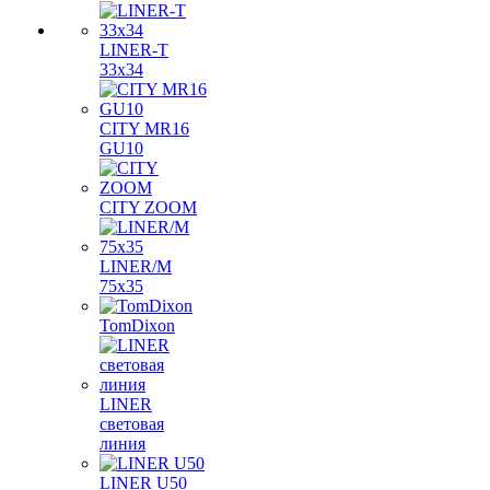
LINER-T
33x34
CITY MR16
GU10
CITY ZOOM
LINER/M
75х35
TomDixon
LINER
световая
линия
LINER U50