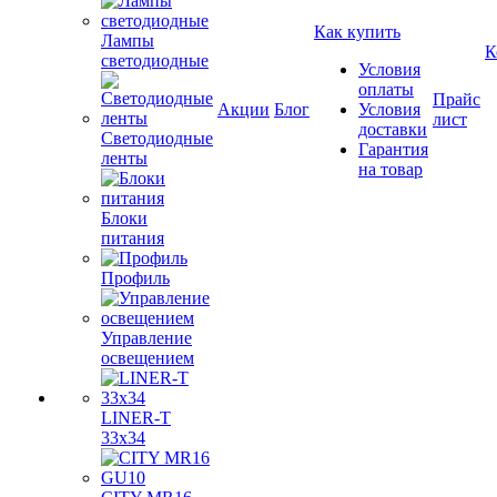
Как купить
Лампы
К
светодиодные
Условия
оплаты
Прайс
Акции
Блог
Условия
лист
доставки
Светодиодные
Гарантия
ленты
на товар
Блоки
питания
Профиль
Управление
освещением
LINER-T
33x34