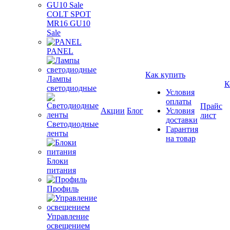
COLT SPOT
MR16 GU10
Sale
PANEL
Как купить
Лампы
К
светодиодные
Условия
оплаты
Прайс
Акции
Блог
Условия
лист
доставки
Светодиодные
Гарантия
ленты
на товар
Блоки
питания
Профиль
Управление
освещением