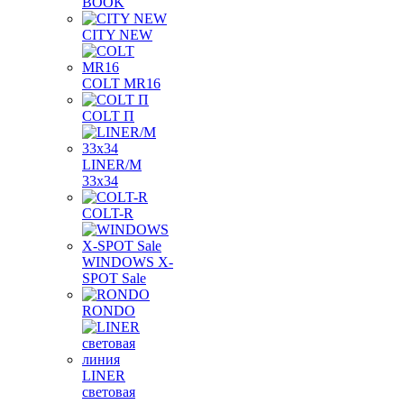
BOOK
CITY NEW
COLT MR16
COLT П
LINER/М
33х34
COLT-R
WINDOWS X-
SPOT Sale
RONDO
LINER
световая