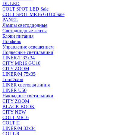
DL LED
COLT SPOT LED Sale
COLT SPOT MR16 GU10 Sale
PANEL
Лампы светодиодные
Светодиодные ленты
Блоки питания
Профиль
Управление освещением
Подвесные светильники
LINER-T 33x34
CITY MR16 GU10
CITY ZOOM
LINER/M 75х35
TomDixon
LINER световая линия
LINER U50
Накладные светильники
CITY ZOOM
BLACK BOOK
CITY NEW
COLT MR16
COLT П
LINER/М 33х34
COLT-R