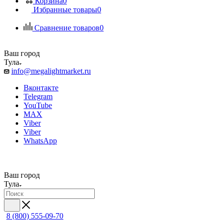
Корзина
0
Избранные товары
0
Сравнение товаров
0
Ваш город
Тула
info@megalightmarket.ru
Вконтакте
Telegram
YouTube
MAX
Viber
Viber
WhatsApp
Ваш город
Тула
8 (800) 555-09-70