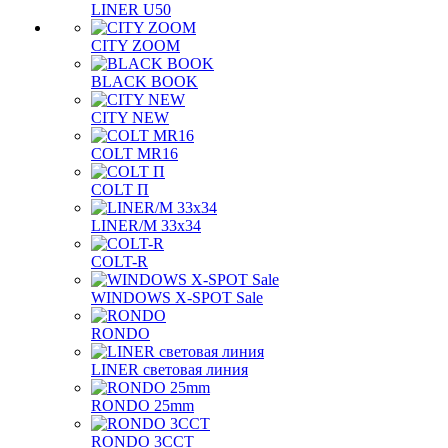
LINER U50
CITY ZOOM
BLACK BOOK
CITY NEW
COLT MR16
COLT П
LINER/М 33х34
COLT-R
WINDOWS X-SPOT Sale
RONDO
LINER световая линия
RONDO 25mm
RONDO 3CCT