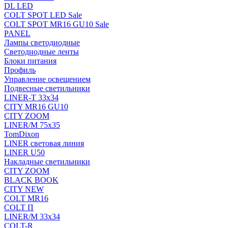
DL LED
COLT SPOT LED Sale
COLT SPOT MR16 GU10 Sale
PANEL
Лампы светодиодные
Светодиодные ленты
Блоки питания
Профиль
Управление освещением
Подвесные светильники
LINER-T 33x34
CITY MR16 GU10
CITY ZOOM
LINER/M 75х35
TomDixon
LINER световая линия
LINER U50
Накладные светильники
CITY ZOOM
BLACK BOOK
CITY NEW
COLT MR16
COLT П
LINER/М 33х34
COLT-R