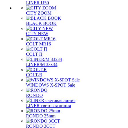
LINER U50
CITY ZOOM
BLACK BOOK
CITY NEW
COLT MR16
COLT П
LINER/М 33х34
COLT-R
WINDOWS X-SPOT Sale
RONDO
LINER световая линия
RONDO 25mm
RONDO 3CCT