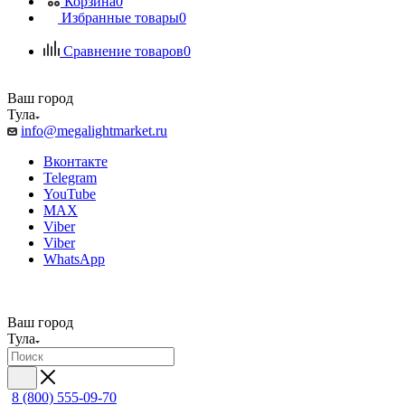
Корзина
0
Избранные товары
0
Сравнение товаров
0
Ваш город
Тула
info@megalightmarket.ru
Вконтакте
Telegram
YouTube
MAX
Viber
Viber
WhatsApp
Ваш город
Тула
8 (800) 555-09-70