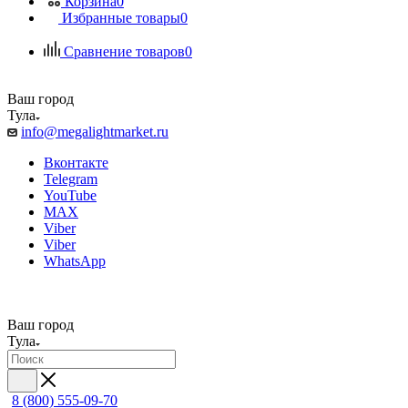
Корзина
0
Избранные товары
0
Сравнение товаров
0
Ваш город
Тула
info@megalightmarket.ru
Вконтакте
Telegram
YouTube
MAX
Viber
Viber
WhatsApp
Ваш город
Тула
8 (800) 555-09-70