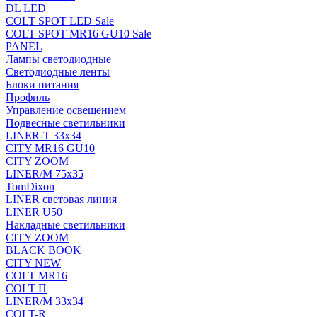
DL LED
COLT SPOT LED Sale
COLT SPOT MR16 GU10 Sale
PANEL
Лампы светодиодные
Светодиодные ленты
Блоки питания
Профиль
Управление освещением
Подвесные светильники
LINER-T 33x34
CITY MR16 GU10
CITY ZOOM
LINER/M 75х35
TomDixon
LINER световая линия
LINER U50
Накладные светильники
CITY ZOOM
BLACK BOOK
CITY NEW
COLT MR16
COLT П
LINER/М 33х34
COLT-R