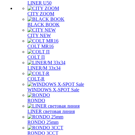
LINER U50
CITY ZOOM
BLACK BOOK
CITY NEW
COLT MR16
COLT П
LINER/М 33х34
COLT-R
WINDOWS X-SPOT Sale
RONDO
LINER световая линия
RONDO 25mm
RONDO 3CCT