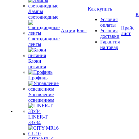
Как купить
Лампы
К
светодиодные
Условия
оплаты
Прайс
Акции
Блог
Условия
лист
доставки
Светодиодные
Гарантия
ленты
на товар
Блоки
питания
Профиль
Управление
освещением
LINER-T
33x34