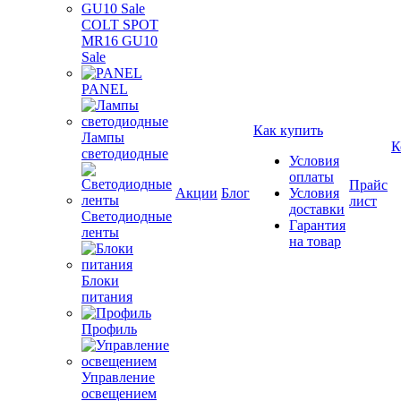
COLT SPOT
MR16 GU10
Sale
PANEL
Как купить
Лампы
К
светодиодные
Условия
оплаты
Прайс
Акции
Блог
Условия
лист
доставки
Светодиодные
Гарантия
ленты
на товар
Блоки
питания
Профиль
Управление
освещением