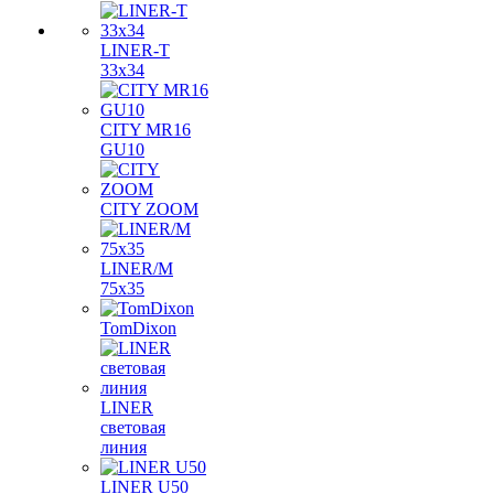
LINER-T
33x34
CITY MR16
GU10
CITY ZOOM
LINER/M
75х35
TomDixon
LINER
световая
линия
LINER U50