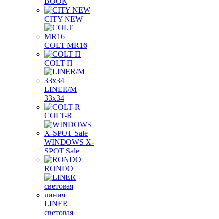
BOOK
CITY NEW
COLT MR16
COLT П
LINER/М
33х34
COLT-R
WINDOWS X-
SPOT Sale
RONDO
LINER
световая