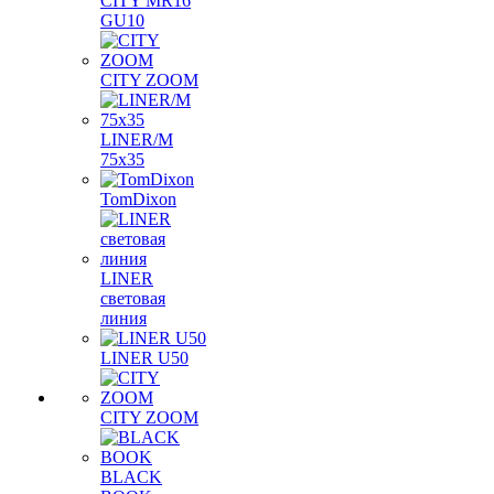
CITY MR16
GU10
CITY ZOOM
LINER/M
75х35
TomDixon
LINER
световая
линия
LINER U50
CITY ZOOM
BLACK