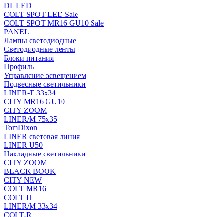
DL LED
COLT SPOT LED Sale
COLT SPOT MR16 GU10 Sale
PANEL
Лампы светодиодные
Светодиодные ленты
Блоки питания
Профиль
Управление освещением
Подвесные светильники
LINER-T 33x34
CITY MR16 GU10
CITY ZOOM
LINER/M 75х35
TomDixon
LINER световая линия
LINER U50
Накладные светильники
CITY ZOOM
BLACK BOOK
CITY NEW
COLT MR16
COLT П
LINER/М 33х34
COLT-R