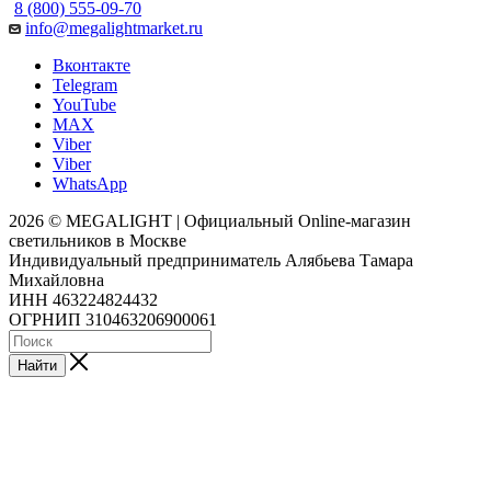
8 (800) 555-09-70
info@megalightmarket.ru
Вконтакте
Telegram
YouTube
MAX
Viber
Viber
WhatsApp
2026 © MEGALIGHT | Официальный Online-магазин
светильников в Москве
Индивидуальный предприниматель Алябьева Тамара
Михайловна
ИНН 463224824432
ОГРНИП 310463206900061
Найти