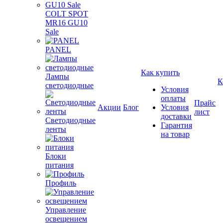
COLT SPOT
MR16 GU10
Sale
PANEL
Как купить
Лампы
К
светодиодные
Условия
оплаты
Прайс
Акции
Блог
Условия
лист
доставки
Светодиодные
Гарантия
ленты
на товар
Блоки
питания
Профиль
Управление
освещением