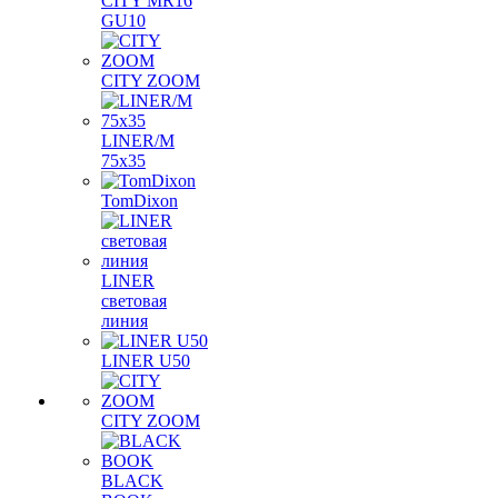
CITY MR16
GU10
CITY ZOOM
LINER/M
75х35
TomDixon
LINER
световая
линия
LINER U50
CITY ZOOM
BLACK