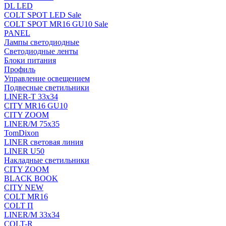
DL LED
COLT SPOT LED Sale
COLT SPOT MR16 GU10 Sale
PANEL
Лампы светодиодные
Светодиодные ленты
Блоки питания
Профиль
Управление освещением
Подвесные светильники
LINER-T 33x34
CITY MR16 GU10
CITY ZOOM
LINER/M 75х35
TomDixon
LINER световая линия
LINER U50
Накладные светильники
CITY ZOOM
BLACK BOOK
CITY NEW
COLT MR16
COLT П
LINER/М 33х34
COLT-R