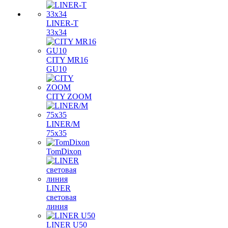
LINER-T
33x34
CITY MR16
GU10
CITY ZOOM
LINER/M
75х35
TomDixon
LINER
световая
линия
LINER U50