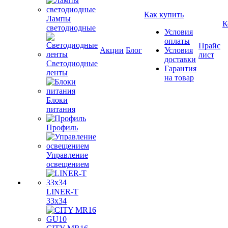
Как купить
Лампы
К
светодиодные
Условия
оплаты
Прайс
Акции
Блог
Условия
лист
доставки
Светодиодные
Гарантия
ленты
на товар
Блоки
питания
Профиль
Управление
освещением
LINER-T
33x34