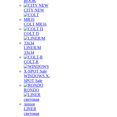
BOOK
CITY NEW
COLT MR16
COLT П
LINER/М
33х34
COLT-R
WINDOWS X-
SPOT Sale
RONDO
LINER
световая