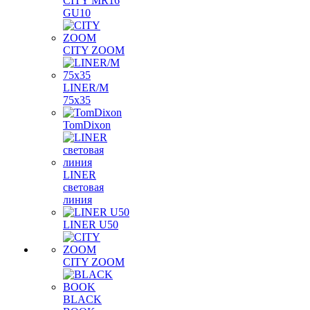
CITY MR16
GU10
CITY ZOOM
LINER/M
75х35
TomDixon
LINER
световая
линия
LINER U50
CITY ZOOM
BLACK