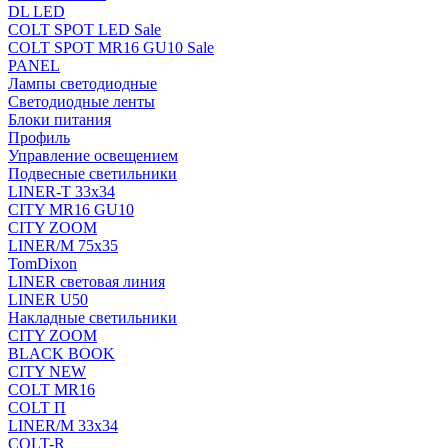
DL LED
COLT SPOT LED Sale
COLT SPOT MR16 GU10 Sale
PANEL
Лампы светодиодные
Светодиодные ленты
Блоки питания
Профиль
Управление освещением
Подвесные светильники
LINER-T 33x34
CITY MR16 GU10
CITY ZOOM
LINER/M 75х35
TomDixon
LINER световая линия
LINER U50
Накладные светильники
CITY ZOOM
BLACK BOOK
CITY NEW
COLT MR16
COLT П
LINER/М 33х34
COLT-R