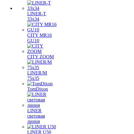
LINER-T
33x34
CITY MR16
GU10
CITY ZOOM
LINER/M
75х35
TomDixon
LINER
световая
линия
LINER U50