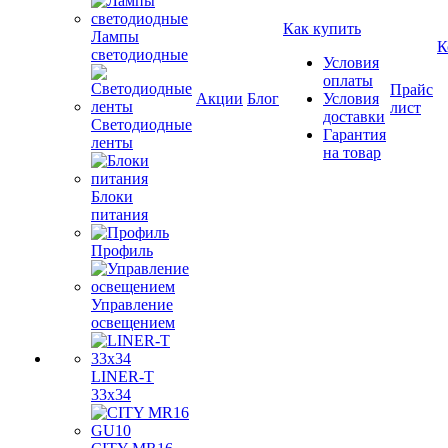
Как купить
Лампы
К
светодиодные
Условия
оплаты
Прайс
Акции
Блог
Условия
лист
доставки
Светодиодные
Гарантия
ленты
на товар
Блоки
питания
Профиль
Управление
освещением
LINER-T
33x34