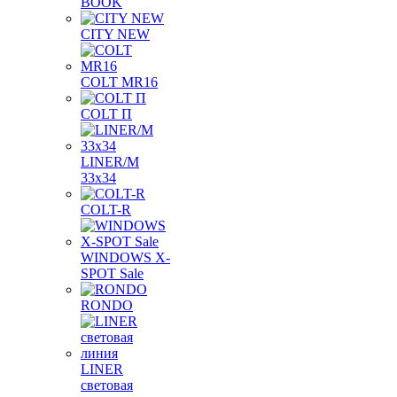
BOOK
CITY NEW
COLT MR16
COLT П
LINER/М
33х34
COLT-R
WINDOWS X-
SPOT Sale
RONDO
LINER
световая