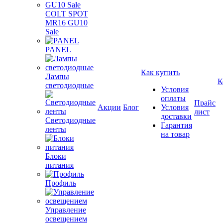
COLT SPOT
MR16 GU10
Sale
PANEL
Как купить
Лампы
К
светодиодные
Условия
оплаты
Прайс
Акции
Блог
Условия
лист
доставки
Светодиодные
Гарантия
ленты
на товар
Блоки
питания
Профиль
Управление
освещением