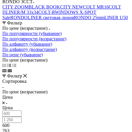
RONDO 3CCT
CITY ZOOM
BLACK BOOK
CITY NEW
COLT MR16
COLT
П
LINER/М 33х34
COLT-R
WINDOWS X-SPOT
Sale
RONDO
LINER световая линия
RONDO 25mm
LINER U50
Фильтр
По цене (возрастание)
По популярности (убывание)
По популярности (возрастание)
По алфавиту (убывание)
По алфавиту (возрастание)
По цене (убывание)
По цене (возрастание)
Фильтр
Сортировка
По цене (возрастание)
Цена
Цена
600
763