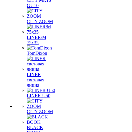
CITY MR16
GU10
CITY ZOOM
LINER/M
75х35
TomDixon
LINER
световая
линия
LINER U50
CITY ZOOM
BLACK