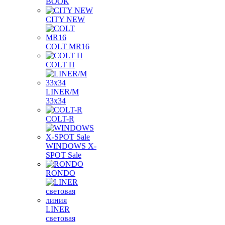
BOOK
CITY NEW
COLT MR16
COLT П
LINER/М
33х34
COLT-R
WINDOWS X-
SPOT Sale
RONDO
LINER
световая