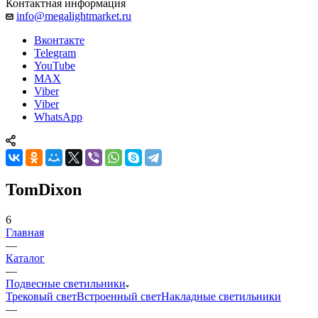
Контактная информация
info@megalightmarket.ru
Вконтакте
Telegram
YouTube
MAX
Viber
Viber
WhatsApp
TomDixon
6
Главная
—
Каталог
—
Подвесные светильники
Трековый свет
Встроенный свет
Накладные светильники
—