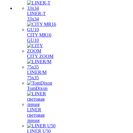
LINER-T
33x34
CITY MR16
GU10
CITY ZOOM
LINER/M
75х35
TomDixon
LINER
световая
линия
LINER U50