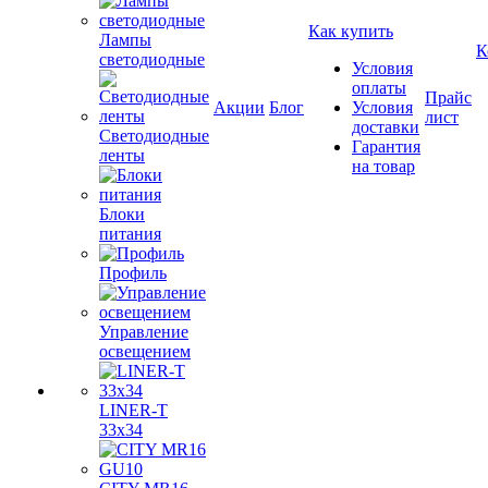
Как купить
Лампы
К
светодиодные
Условия
оплаты
Прайс
Акции
Блог
Условия
лист
доставки
Светодиодные
Гарантия
ленты
на товар
Блоки
питания
Профиль
Управление
освещением
LINER-T
33x34