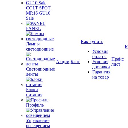
COLT SPOT
MR16 GU10
Sale
PANEL
Как купить
Лампы
К
светодиодные
Условия
оплаты
Прайс
Акции
Блог
Условия
лист
доставки
Светодиодные
Гарантия
ленты
на товар
Блоки
питания
Профиль
Управление
освещением