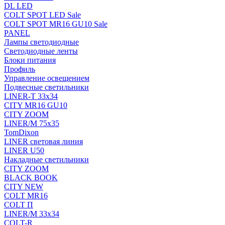
DL LED
COLT SPOT LED Sale
COLT SPOT MR16 GU10 Sale
PANEL
Лампы светодиодные
Светодиодные ленты
Блоки питания
Профиль
Управление освещением
Подвесные светильники
LINER-T 33x34
CITY MR16 GU10
CITY ZOOM
LINER/M 75х35
TomDixon
LINER световая линия
LINER U50
Накладные светильники
CITY ZOOM
BLACK BOOK
CITY NEW
COLT MR16
COLT П
LINER/М 33х34
COLT-R