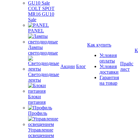
COLT SPOT
MR16 GU10
Sale
PANEL
Как купить
Лампы
К
светодиодные
Условия
оплаты
Прайс
Акции
Блог
Условия
лист
доставки
Светодиодные
Гарантия
ленты
на товар
Блоки
питания
Профиль
Управление
освещением