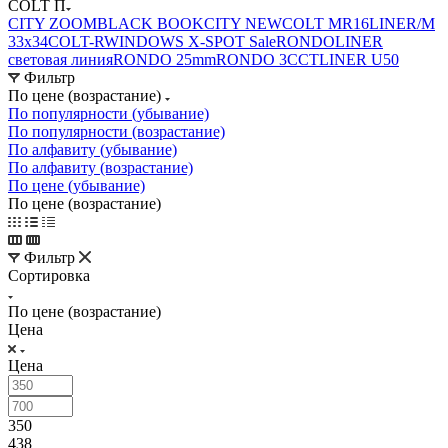
COLT П
CITY ZOOM
BLACK BOOK
CITY NEW
COLT MR16
LINER/М
33х34
COLT-R
WINDOWS X-SPOT Sale
RONDO
LINER
световая линия
RONDO 25mm
RONDO 3CCT
LINER U50
Фильтр
По цене (возрастание)
По популярности (убывание)
По популярности (возрастание)
По алфавиту (убывание)
По алфавиту (возрастание)
По цене (убывание)
По цене (возрастание)
Фильтр
Сортировка
По цене (возрастание)
Цена
Цена
350
438