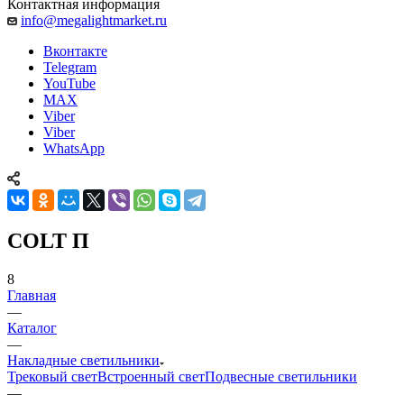
Контактная информация
info@megalightmarket.ru
Вконтакте
Telegram
YouTube
MAX
Viber
Viber
WhatsApp
COLT П
8
Главная
—
Каталог
—
Накладные светильники
Трековый свет
Встроенный свет
Подвесные светильники
—