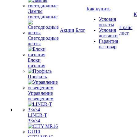
Как купить
Лампы
К
светодиодные
Условия
оплаты
Прайс
Акции
Блог
Условия
лист
доставки
Светодиодные
Гарантия
ленты
на товар
Блоки
питания
Профиль
Управление
освещением
LINER-T
33x34