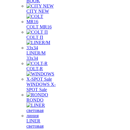
BOOK
CITY NEW
COLT MR16
COLT П
LINER/М
33х34
COLT-R
WINDOWS X-
SPOT Sale
RONDO
LINER
световая