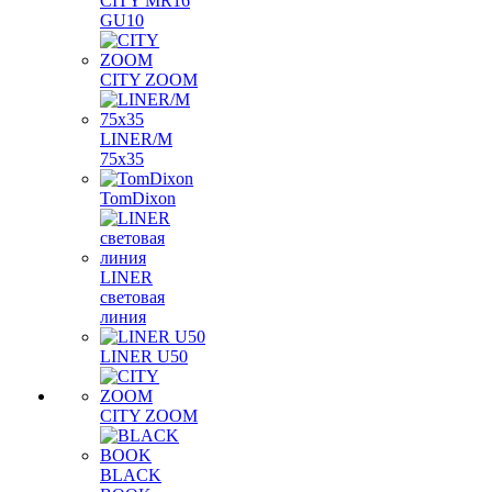
CITY MR16
GU10
CITY ZOOM
LINER/M
75х35
TomDixon
LINER
световая
линия
LINER U50
CITY ZOOM
BLACK