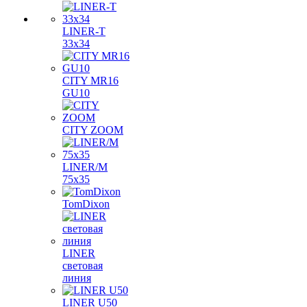
LINER-T
33x34
CITY MR16
GU10
CITY ZOOM
LINER/M
75х35
TomDixon
LINER
световая
линия
LINER U50