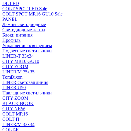
DL LED
COLT SPOT LED Sale
COLT SPOT MR16 GU10 Sale
PANEL
Лампы светодиодные
Светодиодные ленты
Блоки питания
Профиль
Управление освещением
Подвесные светильники
LINER-T 33x34
CITY MR16 GU10
CITY ZOOM
LINER/M 75х35
TomDixon
LINER световая линия
LINER U50
Накладные светильники
CITY ZOOM
BLACK BOOK
CITY NEW
COLT MR16
COLT П
LINER/М 33х34
COLT-R