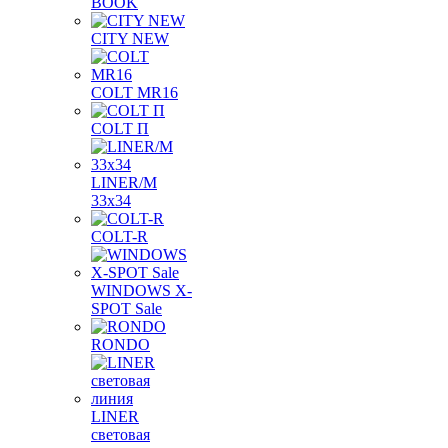
BOOK
CITY NEW
COLT MR16
COLT П
LINER/М
33х34
COLT-R
WINDOWS X-
SPOT Sale
RONDO
LINER
световая