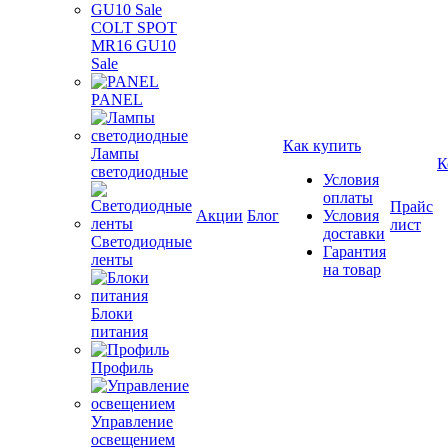
COLT SPOT
MR16 GU10
Sale
PANEL
Как купить
Лампы
К
светодиодные
Условия
оплаты
Прайс
Акции
Блог
Условия
лист
доставки
Светодиодные
Гарантия
ленты
на товар
Блоки
питания
Профиль
Управление
освещением