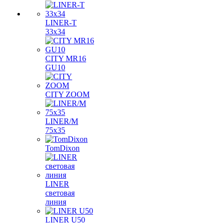
LINER-T
33x34
CITY MR16
GU10
CITY ZOOM
LINER/M
75х35
TomDixon
LINER
световая
линия
LINER U50