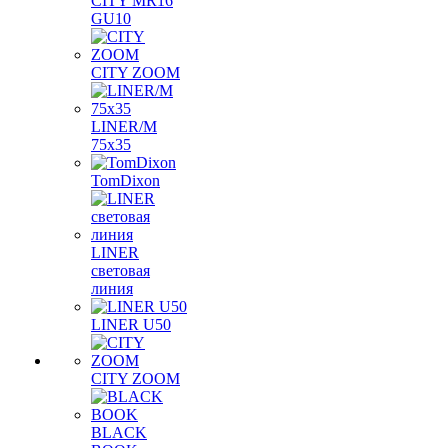
CITY MR16
GU10
CITY ZOOM
LINER/M
75х35
TomDixon
LINER
световая
линия
LINER U50
CITY ZOOM
BLACK