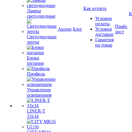
Как купить
Лампы
К
светодиодные
Условия
оплаты
Прайс
Акции
Блог
Условия
лист
доставки
Светодиодные
Гарантия
ленты
на товар
Блоки
питания
Профиль
Управление
освещением
LINER-T
33x34