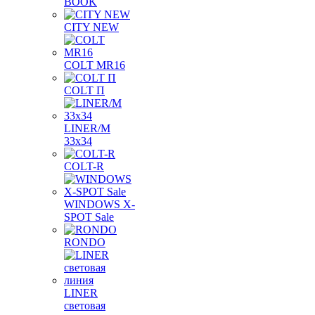
BOOK
CITY NEW
COLT MR16
COLT П
LINER/М
33х34
COLT-R
WINDOWS X-
SPOT Sale
RONDO
LINER
световая