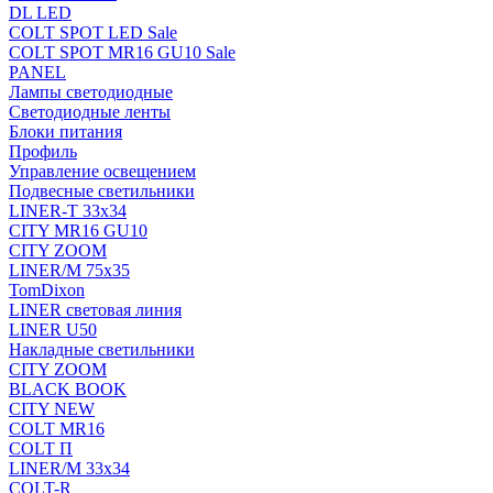
DL LED
COLT SPOT LED Sale
COLT SPOT MR16 GU10 Sale
PANEL
Лампы светодиодные
Светодиодные ленты
Блоки питания
Профиль
Управление освещением
Подвесные светильники
LINER-T 33x34
CITY MR16 GU10
CITY ZOOM
LINER/M 75х35
TomDixon
LINER световая линия
LINER U50
Накладные светильники
CITY ZOOM
BLACK BOOK
CITY NEW
COLT MR16
COLT П
LINER/М 33х34
COLT-R