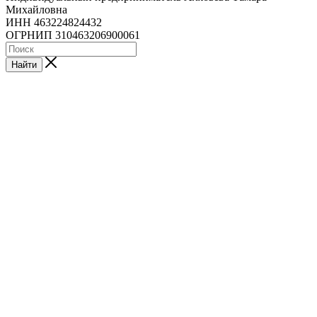
Михайловна
ИНН 463224824432
ОГРНИП 310463206900061
Найти