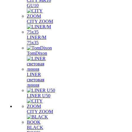
CITY MR16
GU10
CITY ZOOM
LINER/M
75х35
TomDixon
LINER
световая
линия
LINER U50
CITY ZOOM
BLACK