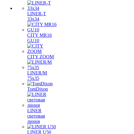
LINER-T
33x34
CITY MR16
GU10
CITY ZOOM
LINER/M
75х35
TomDixon
LINER
световая
линия
LINER U50