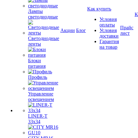
Как купить
Лампы
К
светодиодные
Условия
оплаты
Прайс
Акции
Блог
Условия
лист
доставки
Светодиодные
Гарантия
ленты
на товар
Блоки
питания
Профиль
Управление
освещением
LINER-T
33x34