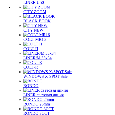
LINER U50
CITY ZOOM
BLACK BOOK
CITY NEW
COLT MR16
COLT П
LINER/М 33х34
COLT-R
WINDOWS X-SPOT Sale
RONDO
LINER световая линия
RONDO 25mm
RONDO 3CCT