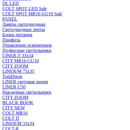
DL LED
COLT SPOT LED Sale
COLT SPOT MR16 GU10 Sale
PANEL
Лампы светодиодные
Светодиодные ленты
Блоки питания
Профиль
Управление освещением
Подвесные светильники
LINER-T 33x34
CITY MR16 GU10
CITY ZOOM
LINER/M 75х35
TomDixon
LINER световая линия
LINER U50
Накладные светильники
CITY ZOOM
BLACK BOOK
CITY NEW
COLT MR16
COLT П
LINER/М 33х34
COLT-R