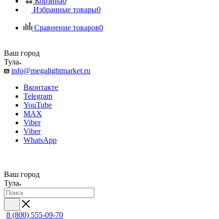
Корзина
0
Избранные товары
0
Сравнение товаров
0
Ваш город
Тула
info@megalightmarket.ru
Вконтакте
Telegram
YouTube
MAX
Viber
Viber
WhatsApp
Ваш город
Тула
8 (800) 555-09-70