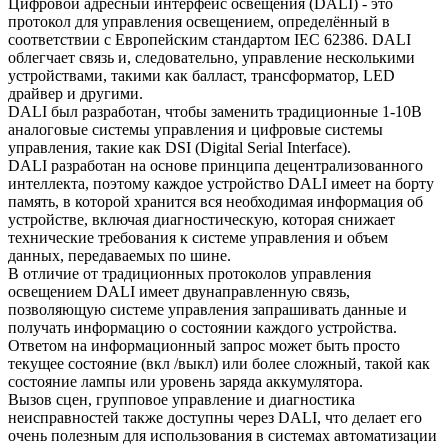
Цифровой адресный интерфейс освещения (DALI) - это
протокол для управления освещением, определённый в
соответствии с Европейским стандартом IEC 62386. DALI
облегчает связь и, следовательно, управление несколькими
устройствами, такими как балласт, трансформатор, LED
драйвер и другими.
DALI был разработан, чтобы заменить традиционные 1-10В
аналоговые системы управления и цифровые системы
управления, такие как DSI (Digital Serial Interface).
DALI разработан на основе принципа децентрализованного
интеллекта, поэтому каждое устройство DALI имеет на борту
память, в которой хранится вся необходимая информация об
устройстве, включая диагностическую, которая снижает
технические требования к системе управления и объем
данных, передаваемых по шине.
В отличие от традиционных протоколов управления
освещением DALI имеет двунаправленную связь,
позволяющую системе управления запрашивать данные и
получать информацию о состоянии каждого устройства.
Ответом на информационный запрос может быть просто
текущее состояние (вкл /выкл) или более сложный, такой как
состояние лампы или уровень заряда аккумулятора.
Вызов сцен, групповое управление и диагностика
неисправностей также доступны через DALI, что делает его
очень полезным для использования в системах автоматизации