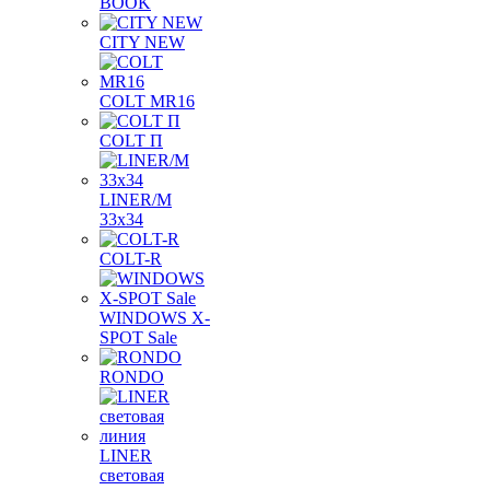
BOOK
CITY NEW
COLT MR16
COLT П
LINER/М
33х34
COLT-R
WINDOWS X-
SPOT Sale
RONDO
LINER
световая