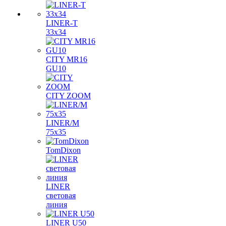
LINER-T
33x34
CITY MR16
GU10
CITY ZOOM
LINER/M
75х35
TomDixon
LINER
световая
линия
LINER U50