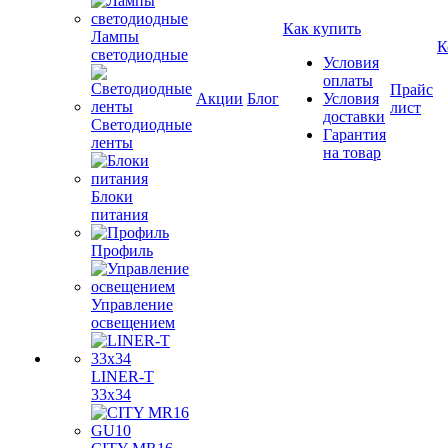
Как купить
Лампы
К
светодиодные
Условия
оплаты
Прайс
Акции
Блог
Условия
лист
доставки
Светодиодные
Гарантия
ленты
на товар
Блоки
питания
Профиль
Управление
освещением
LINER-T
33x34