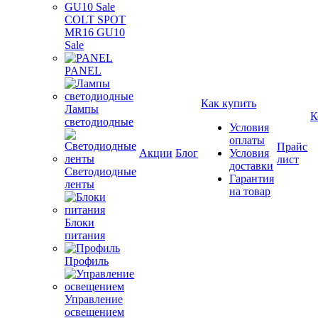
COLT SPOT
MR16 GU10
Sale
PANEL
Как купить
Лампы
К
светодиодные
Условия
оплаты
Прайс
Акции
Блог
Условия
лист
доставки
Светодиодные
Гарантия
ленты
на товар
Блоки
питания
Профиль
Управление
освещением