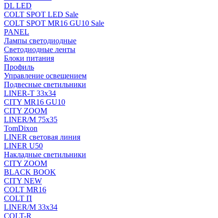
DL LED
COLT SPOT LED Sale
COLT SPOT MR16 GU10 Sale
PANEL
Лампы светодиодные
Светодиодные ленты
Блоки питания
Профиль
Управление освещением
Подвесные светильники
LINER-T 33x34
CITY MR16 GU10
CITY ZOOM
LINER/M 75х35
TomDixon
LINER световая линия
LINER U50
Накладные светильники
CITY ZOOM
BLACK BOOK
CITY NEW
COLT MR16
COLT П
LINER/М 33х34
COLT-R