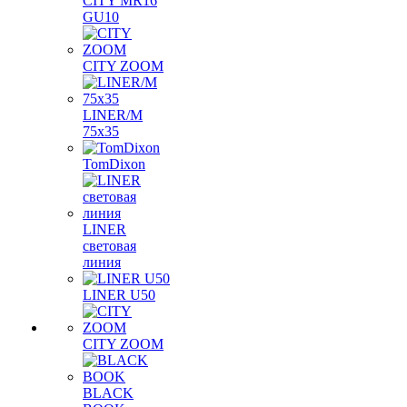
CITY MR16
GU10
CITY ZOOM
LINER/M
75х35
TomDixon
LINER
световая
линия
LINER U50
CITY ZOOM
BLACK