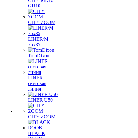
CITY MR16
GU10
CITY ZOOM
LINER/M
75х35
TomDixon
LINER
световая
линия
LINER U50
CITY ZOOM
BLACK