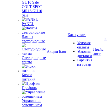
COLT SPOT
MR16 GU10
Sale
PANEL
Как купить
Лампы
К
светодиодные
Условия
оплаты
Прайс
Акции
Блог
Условия
лист
доставки
Светодиодные
Гарантия
ленты
на товар
Блоки
питания
Профиль
Управление
освещением