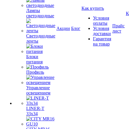
Как купить
Лампы
К
светодиодные
Условия
оплаты
Прайс
Акции
Блог
Условия
лист
доставки
Светодиодные
Гарантия
ленты
на товар
Блоки
питания
Профиль
Управление
освещением
LINER-T
33x34