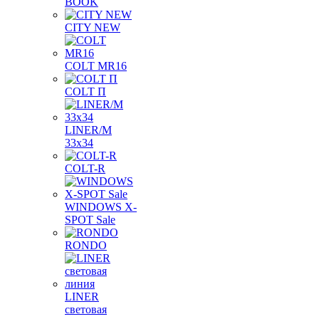
BOOK
CITY NEW
COLT MR16
COLT П
LINER/М
33х34
COLT-R
WINDOWS X-
SPOT Sale
RONDO
LINER
световая