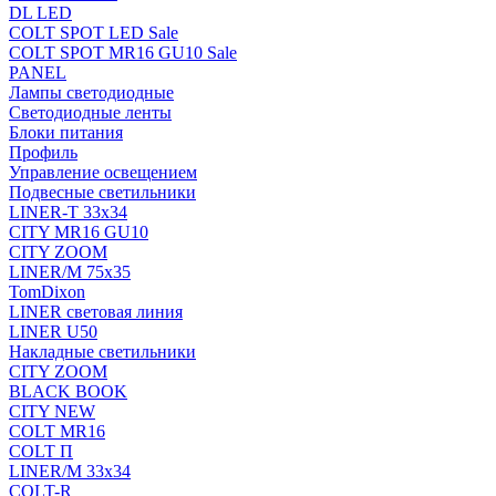
DL LED
COLT SPOT LED Sale
COLT SPOT MR16 GU10 Sale
PANEL
Лампы светодиодные
Светодиодные ленты
Блоки питания
Профиль
Управление освещением
Подвесные светильники
LINER-T 33x34
CITY MR16 GU10
CITY ZOOM
LINER/M 75х35
TomDixon
LINER световая линия
LINER U50
Накладные светильники
CITY ZOOM
BLACK BOOK
CITY NEW
COLT MR16
COLT П
LINER/М 33х34
COLT-R