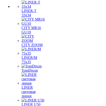
LINER-T
33x34
CITY MR16
GU10
CITY ZOOM
LINER/M
75х35
TomDixon
LINER
световая
линия
LINER U50