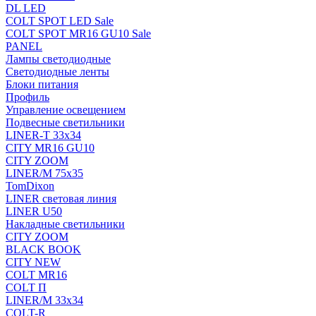
DL LED
COLT SPOT LED Sale
COLT SPOT MR16 GU10 Sale
PANEL
Лампы светодиодные
Светодиодные ленты
Блоки питания
Профиль
Управление освещением
Подвесные светильники
LINER-T 33x34
CITY MR16 GU10
CITY ZOOM
LINER/M 75х35
TomDixon
LINER световая линия
LINER U50
Накладные светильники
CITY ZOOM
BLACK BOOK
CITY NEW
COLT MR16
COLT П
LINER/М 33х34
COLT-R