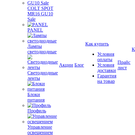
COLT SPOT
MR16 GU10
Sale
PANEL
Как купить
Лампы
К
светодиодные
Условия
оплаты
Прайс
Акции
Блог
Условия
лист
доставки
Светодиодные
Гарантия
ленты
на товар
Блоки
питания
Профиль
Управление
освещением