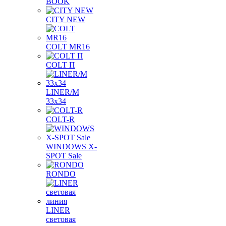
BOOK
CITY NEW
COLT MR16
COLT П
LINER/М
33х34
COLT-R
WINDOWS X-
SPOT Sale
RONDO
LINER
световая