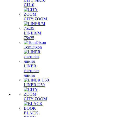
CITY MR16
GU10
CITY ZOOM
LINER/M
75х35
TomDixon
LINER
световая
линия
LINER U50
CITY ZOOM
BLACK