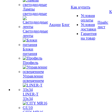
Как купить
Лампы
К
светодиодные
Условия
оплаты
Прайс
Акции
Блог
Условия
лист
доставки
Светодиодные
Гарантия
ленты
на товар
Блоки
питания
Профиль
Управление
освещением
LINER-T
33x34