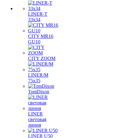
LINER-T
33x34
CITY MR16
GU10
CITY ZOOM
LINER/M
75х35
TomDixon
LINER
световая
линия
LINER U50