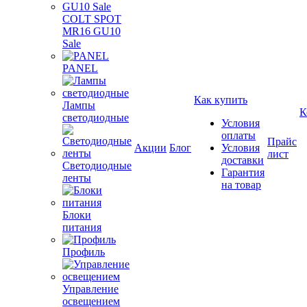
COLT SPOT
MR16 GU10
Sale
PANEL
Как купить
Лампы
К
светодиодные
Условия
оплаты
Прайс
Акции
Блог
Условия
лист
доставки
Светодиодные
Гарантия
ленты
на товар
Блоки
питания
Профиль
Управление
освещением