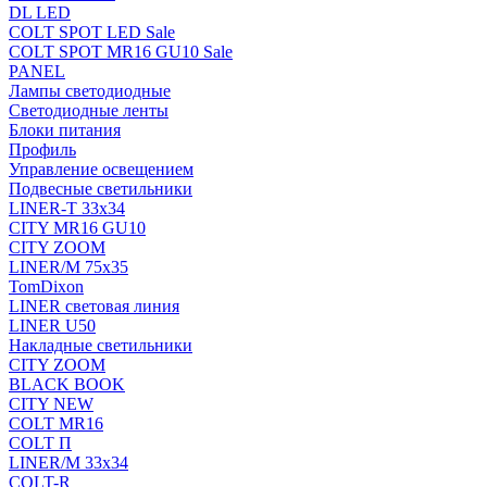
DL LED
COLT SPOT LED Sale
COLT SPOT MR16 GU10 Sale
PANEL
Лампы светодиодные
Светодиодные ленты
Блоки питания
Профиль
Управление освещением
Подвесные светильники
LINER-T 33x34
CITY MR16 GU10
CITY ZOOM
LINER/M 75х35
TomDixon
LINER световая линия
LINER U50
Накладные светильники
CITY ZOOM
BLACK BOOK
CITY NEW
COLT MR16
COLT П
LINER/М 33х34
COLT-R