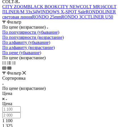
COLT-R
CITY ZOOM
BLACK BOOK
CITY NEW
COLT MR16
COLT
П
LINER/М 33х34
WINDOWS X-SPOT Sale
RONDO
LINER
световая линия
RONDO 25mm
RONDO 3CCT
LINER U50
Фильтр
По цене (возрастание)
По популярности (убывание)
По популярности (возрастание)
По алфавиту (убывание)
По алфавиту (возрастание)
По цене (убывание)
По цене (возрастание)
Фильтр
Сортировка
По цене (возрастание)
Цена
Цена
1 100
1 325