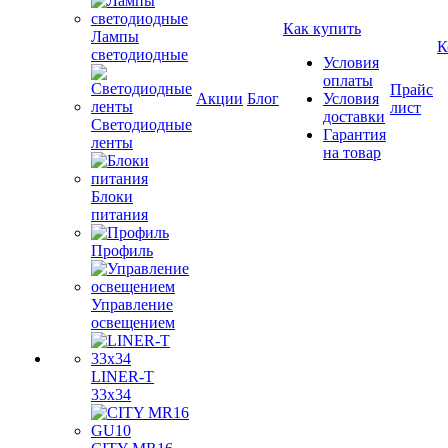
Как купить
Лампы
К
светодиодные
Условия
оплаты
Прайс
Акции
Блог
Условия
лист
доставки
Светодиодные
Гарантия
ленты
на товар
Блоки
питания
Профиль
Управление
освещением
LINER-T
33x34