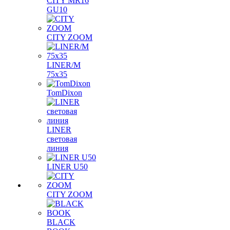
CITY MR16
GU10
CITY ZOOM
LINER/M
75х35
TomDixon
LINER
световая
линия
LINER U50
CITY ZOOM
BLACK