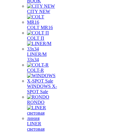
BOOK
CITY NEW
COLT MR16
COLT П
LINER/М
33х34
COLT-R
WINDOWS X-
SPOT Sale
RONDO
LINER
световая