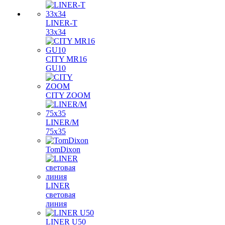
LINER-T
33x34
CITY MR16
GU10
CITY ZOOM
LINER/M
75х35
TomDixon
LINER
световая
линия
LINER U50