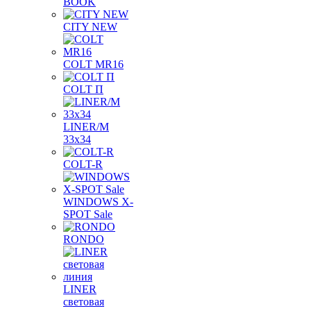
BOOK
CITY NEW
COLT MR16
COLT П
LINER/М
33х34
COLT-R
WINDOWS X-
SPOT Sale
RONDO
LINER
световая