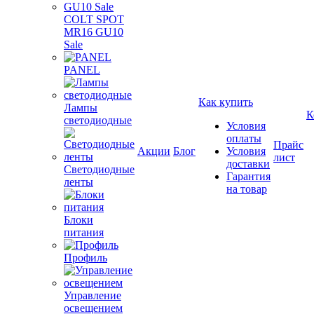
COLT SPOT
MR16 GU10
Sale
PANEL
Как купить
Лампы
К
светодиодные
Условия
оплаты
Прайс
Акции
Блог
Условия
лист
доставки
Светодиодные
Гарантия
ленты
на товар
Блоки
питания
Профиль
Управление
освещением