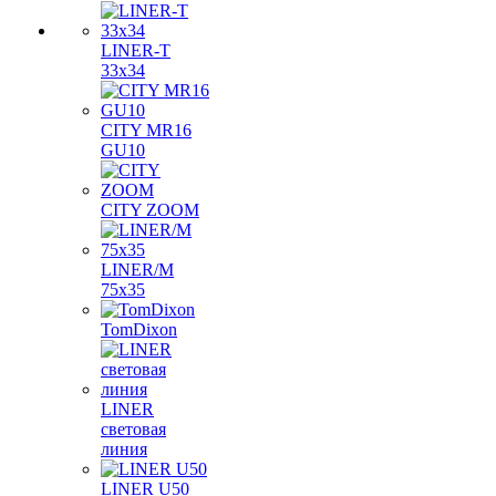
LINER-T
33x34
CITY MR16
GU10
CITY ZOOM
LINER/M
75х35
TomDixon
LINER
световая
линия
LINER U50