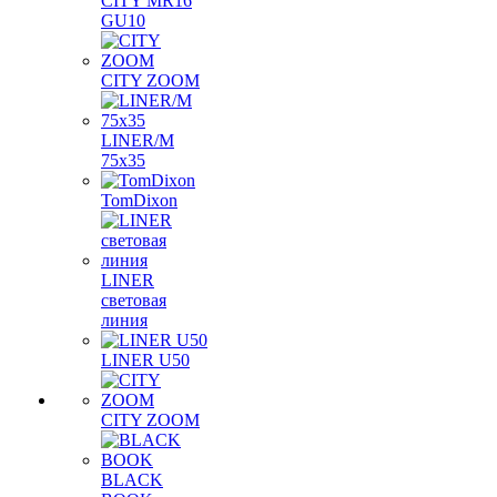
CITY MR16
GU10
CITY ZOOM
LINER/M
75х35
TomDixon
LINER
световая
линия
LINER U50
CITY ZOOM
BLACK