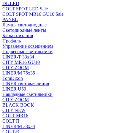
DL LED
COLT SPOT LED Sale
COLT SPOT MR16 GU10 Sale
PANEL
Лампы светодиодные
Светодиодные ленты
Блоки питания
Профиль
Управление освещением
Подвесные светильники
LINER-T 33x34
CITY MR16 GU10
CITY ZOOM
LINER/M 75х35
TomDixon
LINER световая линия
LINER U50
Накладные светильники
CITY ZOOM
BLACK BOOK
CITY NEW
COLT MR16
COLT П
LINER/М 33х34
COLT-R