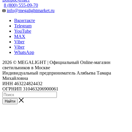
8 (800) 555-09-70
info@megalightmarket.ru
Вконтакте
Telegram
YouTube
MAX
Viber
Viber
WhatsApp
2026 © MEGALIGHT | Официальный Online-магазин
светильников в Москве
Индивидуальный предприниматель Алябьева Тамара
Михайловна
ИНН 463224824432
ОГРНИП 310463206900061
Найти