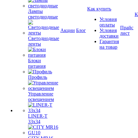
Как купить
Лампы
К
светодиодные
Условия
оплаты
Прайс
Акции
Блог
Условия
лист
доставки
Светодиодные
Гарантия
ленты
на товар
Блоки
питания
Профиль
Управление
освещением
LINER-T
33x34