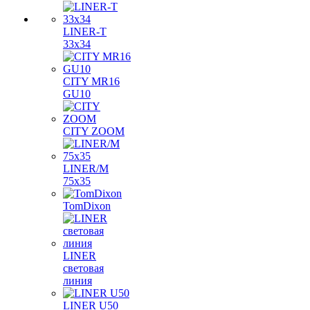
LINER-T
33x34
CITY MR16
GU10
CITY ZOOM
LINER/M
75х35
TomDixon
LINER
световая
линия
LINER U50