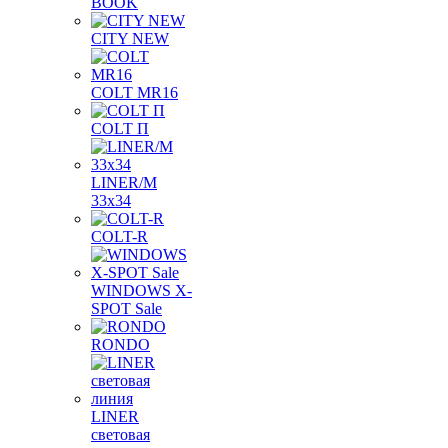
BOOK
CITY NEW
COLT MR16
COLT П
LINER/М
33х34
COLT-R
WINDOWS X-
SPOT Sale
RONDO
LINER
световая