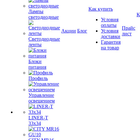
Как купить
Лампы
К
светодиодные
Условия
оплаты
Прайс
Акции
Блог
Условия
лист
доставки
Светодиодные
Гарантия
ленты
на товар
Блоки
питания
Профиль
Управление
освещением
LINER-T
33x34