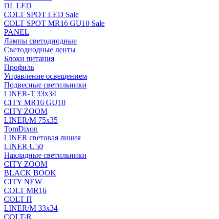
DL LED
COLT SPOT LED Sale
COLT SPOT MR16 GU10 Sale
PANEL
Лампы светодиодные
Светодиодные ленты
Блоки питания
Профиль
Управление освещением
Подвесные светильники
LINER-T 33x34
CITY MR16 GU10
CITY ZOOM
LINER/M 75х35
TomDixon
LINER световая линия
LINER U50
Накладные светильники
CITY ZOOM
BLACK BOOK
CITY NEW
COLT MR16
COLT П
LINER/М 33х34
COLT-R