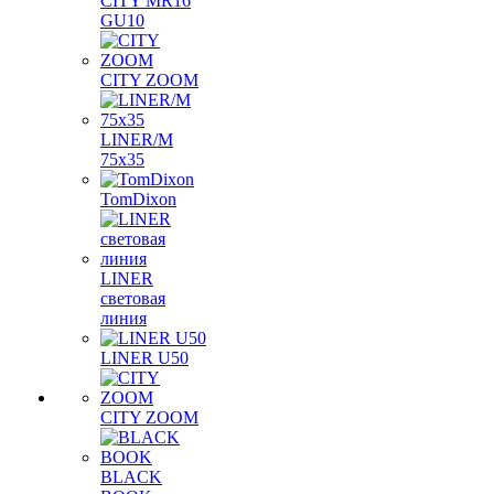
CITY MR16
GU10
CITY ZOOM
LINER/M
75х35
TomDixon
LINER
световая
линия
LINER U50
CITY ZOOM
BLACK