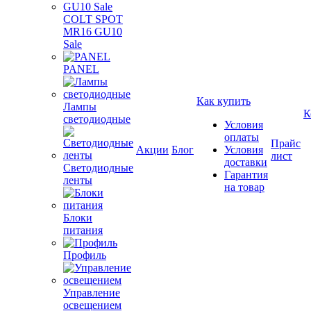
COLT SPOT
MR16 GU10
Sale
PANEL
Как купить
Лампы
К
светодиодные
Условия
оплаты
Прайс
Акции
Блог
Условия
лист
доставки
Светодиодные
Гарантия
ленты
на товар
Блоки
питания
Профиль
Управление
освещением