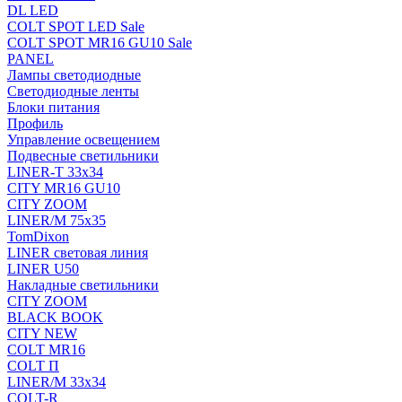
DL LED
COLT SPOT LED Sale
COLT SPOT MR16 GU10 Sale
PANEL
Лампы светодиодные
Светодиодные ленты
Блоки питания
Профиль
Управление освещением
Подвесные светильники
LINER-T 33x34
CITY MR16 GU10
CITY ZOOM
LINER/M 75х35
TomDixon
LINER световая линия
LINER U50
Накладные светильники
CITY ZOOM
BLACK BOOK
CITY NEW
COLT MR16
COLT П
LINER/М 33х34
COLT-R