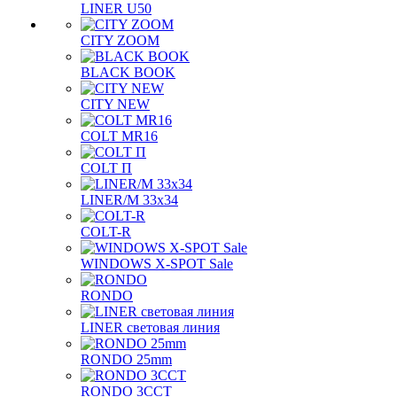
LINER U50
CITY ZOOM
BLACK BOOK
CITY NEW
COLT MR16
COLT П
LINER/М 33х34
COLT-R
WINDOWS X-SPOT Sale
RONDO
LINER световая линия
RONDO 25mm
RONDO 3CCT